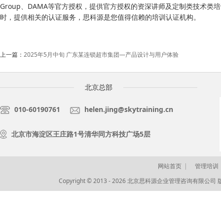
Group、DAMA等官方授权，提供官方授权的资深讲师及定制类技术类
时，提供相关的认证服务，思科源是您值得信赖的培训认证机构。
上一篇：
2025年5月中旬 广东某连锁超市集团—产品设计与用户体验
北京总部
010-60190761
helen.jing@skytraining.cn
北京市海淀区王庄路1号清华同方科技广场5层
网站首页
管理培训
Copyright © 2013 - 2026 北京思科源企业管理咨询有限